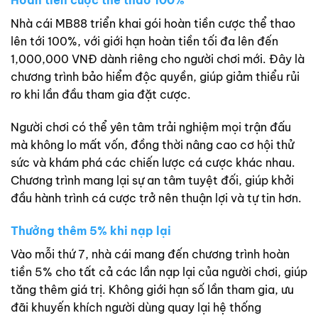
Nhà cái MB88 triển khai gói hoàn tiền cược thể thao
lên tới 100%, với giới hạn hoàn tiền tối đa lên đến
1,000,000 VNĐ dành riêng cho người chơi mới. Đây là
chương trình bảo hiểm độc quyền, giúp giảm thiểu rủi
ro khi lần đầu tham gia đặt cược.
Người chơi có thể yên tâm trải nghiệm mọi trận đấu
mà không lo mất vốn, đồng thời nâng cao cơ hội thử
sức và khám phá các chiến lược cá cược khác nhau.
Chương trình mang lại sự an tâm tuyệt đối, giúp khởi
đầu hành trình cá cược trở nên thuận lợi và tự tin hơn.
Thưởng thêm 5% khi nạp lại
Vào mỗi thứ 7, nhà cái mang đến chương trình hoàn
tiền 5% cho tất cả các lần nạp lại của người chơi, giúp
tăng thêm giá trị. Không giới hạn số lần tham gia, ưu
đãi khuyến khích người dùng quay lại hệ thống