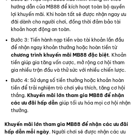
hướng dẫn của MB88 để kích hoạt toàn bộ quyền
lợi khuyến mãi. Khi hoàn tất sẽ được nhận ngay ưu
đãi dành cho người chơi, đồng thời đảm bảo tài
khoản hoạt động an toàn.
Bước 3: Tiến hành nạp tiền vào tài khoản lần đầu
để nhận ngay khoản thưởng hoặc hoàn tiền từ
chương trình khuyến mãi MB88 đặc biệt
. Khoản
tiền giúp gia tăng vốn cược, mở rộng cơ hội tham
gia nhiều trận đấu và thử sức với nhiều chiến lược.
Bước 4: Sử dụng số tiền thưởng hoặc khoản hoàn
tiền để trải nghiệm trò chơi yêu thích, tăng cơ hội
thắng.
Khuyến mãi lớn tham gia MB88 để nhận
các ưu đãi hấp dẫn
giúp tối ưu hóa mọi cơ hội nhận
thưởng.
Khuyến mãi lớn tham gia MB88 để nhận các ưu đãi
hấp dẫn mỗi ngày
. Người chơi sẽ được nhận các ưu