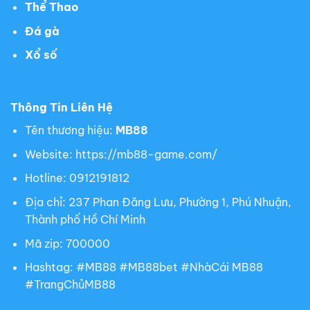
Thể Thao
Đá gà
Xổ số
Thông Tin Liên Hệ
Tên thương hiệu:
MB88
Website: https://mb88-game.com/
Hotline: 0912191812
Địa chỉ: 237 Phan Đăng Lưu, Phường 1, Phú Nhuận,
Thành phố Hồ Chí Minh
Mã zip: 700000
Hashtag: #MB88 #MB88bet #NhàCái MB88
#TrangChủMB88