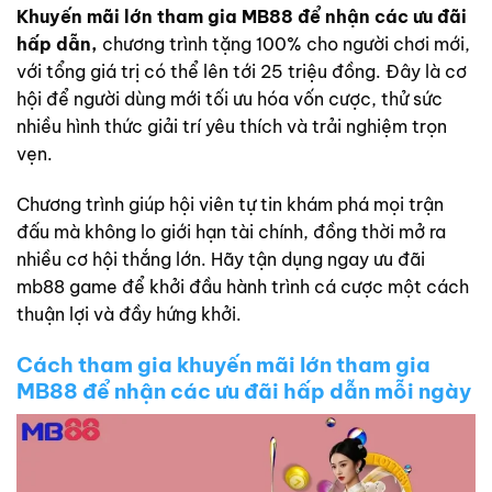
Khuyến mãi lớn tham gia MB88 để nhận các ưu đãi
hấp dẫn,
chương trình tặng 100% cho người chơi mới,
với tổng giá trị có thể lên tới 25 triệu đồng. Đây là cơ
hội để người dùng mới tối ưu hóa vốn cược, thử sức
nhiều hình thức giải trí yêu thích và trải nghiệm trọn
vẹn.
Chương trình giúp hội viên tự tin khám phá mọi trận
đấu mà không lo giới hạn tài chính, đồng thời mở ra
nhiều cơ hội thắng lớn. Hãy tận dụng ngay ưu đãi
mb88 game để khởi đầu hành trình cá cược một cách
thuận lợi và đầy hứng khởi.
Cách tham gia khuyến mãi lớn tham gia
MB88 để nhận các ưu đãi hấp dẫn mỗi ngày