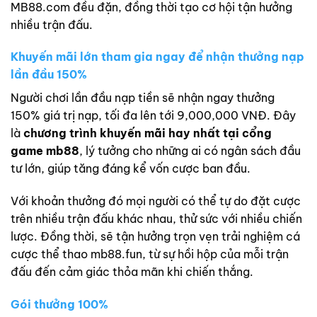
MB88.com đều đặn, đồng thời tạo cơ hội tận hưởng
nhiều trận đấu.
Khuyến mãi lớn tham gia ngay để nhận thưởng nạp
lần đầu 150%
Người chơi lần đầu nạp tiền sẽ nhận ngay thưởng
150% giá trị nạp, tối đa lên tới 9,000,000 VNĐ. Đây
là
chương trình khuyến mãi hay nhất tại cổng
game mb88
, lý tưởng cho những ai có ngân sách đầu
tư lớn, giúp tăng đáng kể vốn cược ban đầu.
Với khoản thưởng đó mọi người có thể tự do đặt cược
trên nhiều trận đấu khác nhau, thử sức với nhiều chiến
lược. Đồng thời, sẽ tận hưởng trọn vẹn trải nghiệm cá
cược thể thao mb88.fun, từ sự hồi hộp của mỗi trận
đấu đến cảm giác thỏa mãn khi chiến thắng.
Gói thưởng 100%