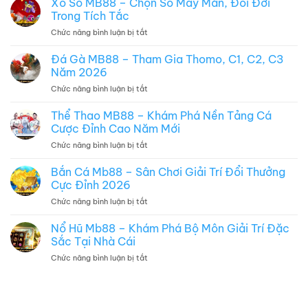
Xổ Số MB88 – Chọn Số May Mắn, Đổi Đời
Trong Tích Tắc
ở
Chức năng bình luận bị tắt
Xổ
Số
Đá Gà MB88 – Tham Gia Thomo, C1, C2, C3
MB88
Năm 2026
–
ở
Chức năng bình luận bị tắt
Chọn
Đá
Số
Gà
Thể Thao MB88 – Khám Phá Nền Tảng Cá
May
MB88
Mắn,
Cược Đỉnh Cao Năm Mới
–
Đổi
ở
Chức năng bình luận bị tắt
Tham
Đời
Thể
Gia
Trong
Thao
Bắn Cá Mb88 – Sân Chơi Giải Trí Đổi Thưởng
Thomo,
Tích
MB88
C1,
Cực Đỉnh 2026
Tắc
–
C2,
ở
Chức năng bình luận bị tắt
Khám
C3
Bắn
Phá
Năm
Cá
Nổ Hũ Mb88 – Khám Phá Bộ Môn Giải Trí Đặc
Nền
2026
Mb88
Tảng
Sắc Tại Nhà Cái
–
Cá
ở
Chức năng bình luận bị tắt
Sân
Cược
Nổ
Chơi
Đỉnh
Hũ
Giải
Cao
Mb88
Trí
Năm
–
Đổi
Mới