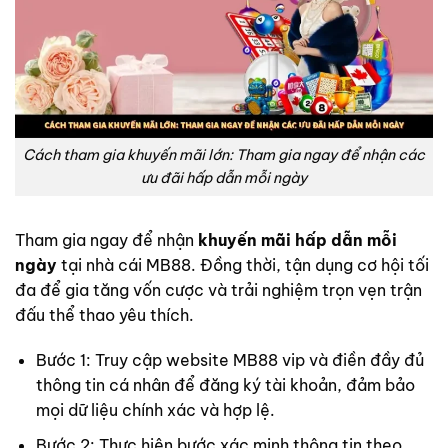
Cách tham gia khuyến mãi lớn: Tham gia ngay để nhận các
ưu đãi hấp dẫn mỗi ngày
Tham gia ngay để nhận
khuyến mãi hấp dẫn mỗi
ngày
tại nhà cái MB88. Đồng thời, tận dụng cơ hội tối
đa để gia tăng vốn cược và trải nghiệm trọn vẹn trận
đấu thể thao yêu thích.
Bước 1: Truy cập website MB88 vip và điền đầy đủ
thông tin cá nhân để đăng ký tài khoản, đảm bảo
mọi dữ liệu chính xác và hợp lệ.
Bước 2: Thực hiện bước xác minh thông tin theo