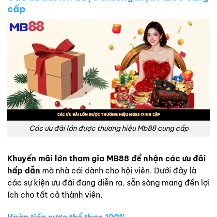
cấp
Các ưu đãi lớn được thương hiệu Mb88 cung cấp
Khuyến mãi lớn tham gia MB88 để nhận các ưu đãi
hấp dẫn
mà nhà cái dành cho hội viên. Dưới đây là
các sự kiện ưu đãi đang diễn ra, sẵn sàng mang đến lợi
ích cho tất cả thành viên.
Hoàn tiền cược thể thao 100%