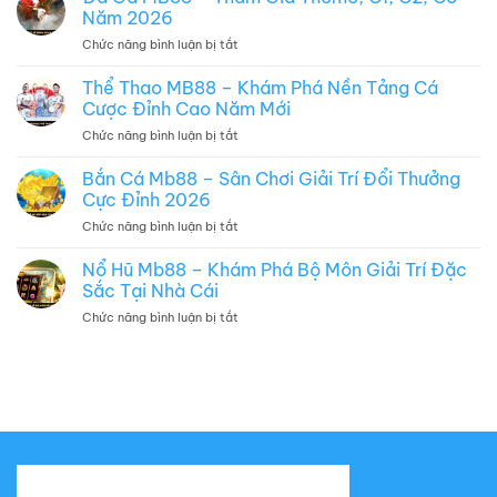
MB88
Năm 2026
–
ở
Chức năng bình luận bị tắt
Chọn
Đá
Số
Gà
Thể Thao MB88 – Khám Phá Nền Tảng Cá
May
MB88
Mắn,
Cược Đỉnh Cao Năm Mới
–
Đổi
ở
Chức năng bình luận bị tắt
Tham
Đời
Thể
Gia
Trong
Thao
Bắn Cá Mb88 – Sân Chơi Giải Trí Đổi Thưởng
Thomo,
Tích
MB88
C1,
Cực Đỉnh 2026
Tắc
–
C2,
ở
Chức năng bình luận bị tắt
Khám
C3
Bắn
Phá
Năm
Cá
Nổ Hũ Mb88 – Khám Phá Bộ Môn Giải Trí Đặc
Nền
2026
Mb88
Tảng
Sắc Tại Nhà Cái
–
Cá
ở
Chức năng bình luận bị tắt
Sân
Cược
Nổ
Chơi
Đỉnh
Hũ
Giải
Cao
Mb88
Trí
Năm
–
Đổi
Mới
Khám
Thưởng
Phá
Cực
Bộ
Đỉnh
Môn
2026
Giải