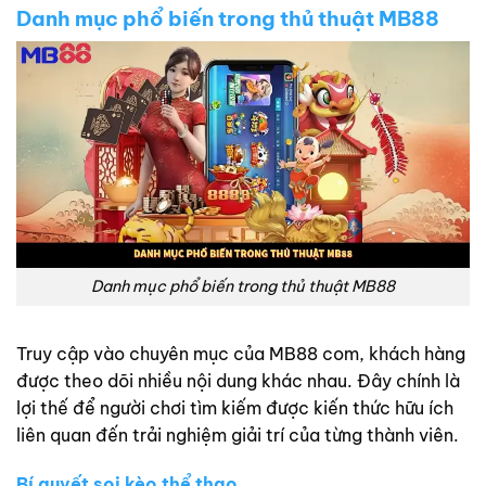
Danh mục phổ biến trong thủ thuật MB88
Danh mục phổ biến trong thủ thuật MB88
Truy cập vào chuyên mục của MB88 com, khách hàng
được theo dõi nhiều nội dung khác nhau. Đây chính là
lợi thế để người chơi tìm kiếm được kiến thức hữu ích
liên quan đến trải nghiệm giải trí của từng thành viên.
Bí quyết soi kèo thể thao