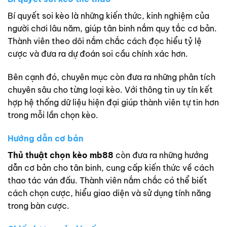
Bí quyết soi kèo là những kiến thức, kinh nghiệm của
người chơi lâu năm, giúp tân binh nắm quy tắc cơ bản.
Thành viên theo dõi nắm chắc cách đọc hiểu tỷ lệ
cược và đưa ra dự đoán soi cầu chính xác hơn.
Bên cạnh đó, chuyên mục còn đưa ra những phân tích
chuyên sâu cho từng loại kèo. Với thông tin uy tín kết
hợp hệ thống dữ liệu hiện đại giúp thành viên tự tin hơn
trong mỗi lần chọn kèo.
Hướng dẫn cơ bản
Thủ thuật chọn kèo mb88
còn đưa ra những hướng
dẫn cơ bản cho tân binh, cung cấp kiến thức về cách
thao tác ván đấu. Thành viên nắm chắc có thể biết
cách chọn cược, hiểu giao diện và sử dụng tính năng
trong bàn cược.