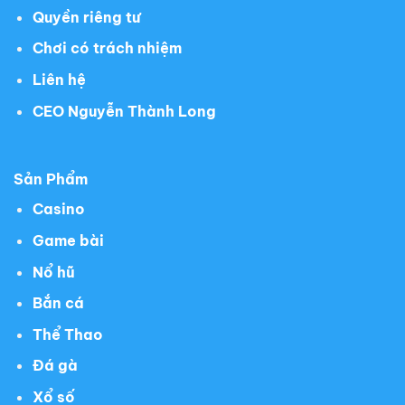
Quyền riêng tư
Chơi có trách nhiệm
Liên hệ
CEO Nguyễn Thành Long
Sản Phẩm
Casino
Game bài
Nổ hũ
Bắn cá
Thể Thao
Đá gà
Xổ số