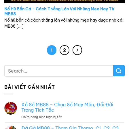
Nổ Hũ Bắn Cá – Cách Thắng Lớn Với Những Mẹo Hay Từ
MB88
Nổ hũ bắn cá cách thắng lớn với những mẹo hay được nhà cái
MB88 [...]
1
2
BÀI VIẾT GẦN NHẤT
Xổ Số MB88 – Chọn Số May Mắn, Đổi Đời
Trong Tích Tắc
ở
Chức năng bình luận bị tắt
Xổ
Số
Đá Gà MB88 – Tham Gia Thomo, C1, C2, C3