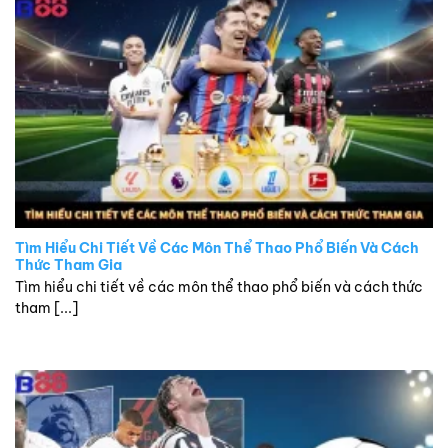
Tìm Hiểu Chi Tiết Về Các Môn Thể Thao Phổ Biến Và Cách
Thức Tham Gia
Tìm hiểu chi tiết về các môn thể thao phổ biến và cách thức
tham [...]