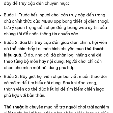
đây để truy cập đến chuyên mục:
Bước 1: Trước hết, người chơi cần truy cập đến trang
chủ chính thức của MB88 app bằng thiết bị điện thoại.
Lưu ý quan trọng cần chọn đúng trang web uy tín của
chúng tôi để nhận thông tin chuẩn xác.
Bước 2: Sau khi truy cập đến giao diện chính, hội viên
có thể nhìn thấy tại màn hình chuyên mục
thủ thuật
hiệu quả
. Ở đó, nhà cái đã phân loại những chủ đề
theo từng bộ môn hay nội dung. Người chơi chỉ cần
chọn cho mình một nội dung phù hợp.
Bước 3: Bây giờ, hội viên chọn bài viết muốn theo dõi
và mở ra để tìm hiểu nội dung. Sau khi đọc xong,
thành viên có thể đúc kết lại để tìm kiếm chiến lược
phù hợp với bản thân.
Thủ thuật
là chuyên mục hỗ trợ người chơi trải nghiệm