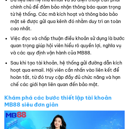
chính chủ để đảm bảo nhận thông báo quan trọng
từ hệ thống. Các mã kích hoạt và thông báo bảo
mật sẽ được gửi qua kênh đó nhằm duy trì an toàn
cao nhất.
Việc đọc và chấp thuận điều khoản sử dụng là bước
quan trọng giúp hội viên hiểu rõ quyền lợi, nghĩa vụ
và các quy định vận hành của MB88.
Sau khi tạo tài khoản, hệ thống gửi đường dẫn kích
hoạt qua email. Hội viên cần nhấn vào liên kết để
hoàn tất, từ đó truy cập đầy đủ chức năng và hạn
chế các giới hạn liên quan đến bảo mật.
Khám phá các bước thiết lập tài khoản
MB88 siêu đơn giản