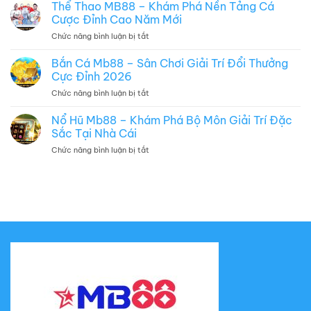
Gà
Thể Thao MB88 – Khám Phá Nền Tảng Cá
May
MB88
Mắn,
Cược Đỉnh Cao Năm Mới
–
Đổi
ở
Chức năng bình luận bị tắt
Tham
Đời
Thể
Gia
Trong
Thao
Bắn Cá Mb88 – Sân Chơi Giải Trí Đổi Thưởng
Thomo,
Tích
MB88
C1,
Cực Đỉnh 2026
Tắc
–
C2,
ở
Chức năng bình luận bị tắt
Khám
C3
Bắn
Phá
Năm
Cá
Nổ Hũ Mb88 – Khám Phá Bộ Môn Giải Trí Đặc
Nền
2026
Mb88
Tảng
Sắc Tại Nhà Cái
–
Cá
ở
Chức năng bình luận bị tắt
Sân
Cược
Nổ
Chơi
Đỉnh
Hũ
Giải
Cao
Mb88
Trí
Năm
–
Đổi
Mới
Khám
Thưởng
Phá
Cực
Bộ
Đỉnh
Môn
2026
Giải
Trí
Đặc
Sắc
Tại