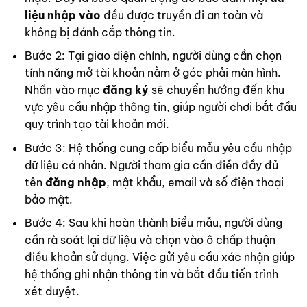
liệu nhập vào
đều được truyền đi an toàn và
không bị đánh cắp thông tin.
Bước 2: Tại giao diện chính, người dùng cần chọn
tính năng mở tài khoản nằm ở góc phải màn hình.
Nhấn vào mục
đăng ký
sẽ chuyển hướng đến khu
vực yêu cầu nhập thông tin, giúp người chơi bắt đầu
quy trình tạo tài khoản mới.
Bước 3: Hệ thống cung cấp biểu mẫu yêu cầu nhập
dữ liệu cá nhân. Người tham gia cần điền đầy đủ
tên
đăng nhập
, mật khẩu, email và số điện thoại
bảo mật.
Bước 4: Sau khi hoàn thành biểu mẫu, người dùng
cần rà soát lại dữ liệu và chọn vào ô chấp thuận
điều khoản sử dụng. Việc gửi yêu cầu xác nhận giúp
hệ thống ghi nhận thông tin và bắt đầu tiến trình
xét duyệt.