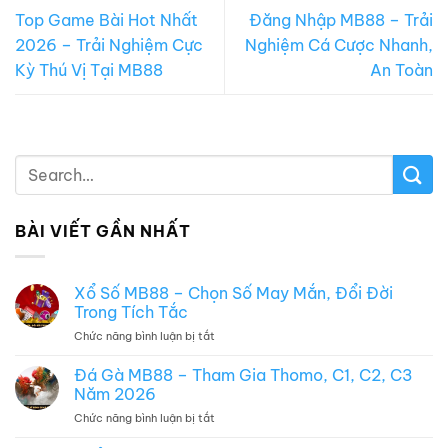
Top Game Bài Hot Nhất
Đăng Nhập MB88 – Trải
2026 – Trải Nghiệm Cực
Nghiệm Cá Cược Nhanh,
Kỳ Thú Vị Tại MB88
An Toàn
BÀI VIẾT GẦN NHẤT
Xổ Số MB88 – Chọn Số May Mắn, Đổi Đời
Trong Tích Tắc
ở
Chức năng bình luận bị tắt
Xổ
Số
Đá Gà MB88 – Tham Gia Thomo, C1, C2, C3
MB88
Năm 2026
–
ở
Chức năng bình luận bị tắt
Chọn
Đá
Số