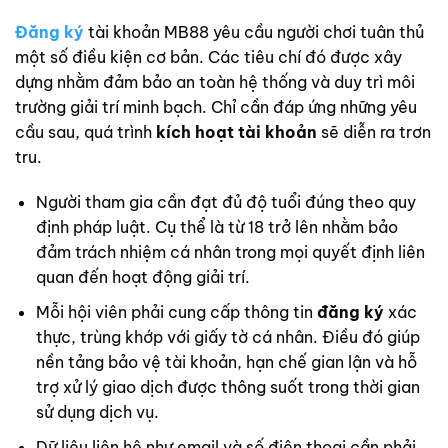
Đăng ký
tài khoản MB88 yêu cầu người chơi tuân thủ
một số điều kiện cơ bản. Các tiêu chí đó được xây
dựng nhằm đảm bảo an toàn hệ thống và duy trì môi
trường giải trí minh bạch. Chỉ cần đáp ứng những yêu
cầu sau, quá trình
kích hoạt tài khoản
sẽ diễn ra trơn
tru.
Người tham gia cần đạt đủ độ tuổi đúng theo quy
định pháp luật. Cụ thể là từ 18 trở lên nhằm bảo
đảm trách nhiệm cá nhân trong mọi quyết định liên
quan đến hoạt động giải trí.
Mỗi hội viên phải cung cấp thông tin
đăng ký
xác
thực, trùng khớp với giấy tờ cá nhân. Điều đó giúp
nền tảng bảo vệ tài khoản, hạn chế gian lận và hỗ
trợ xử lý giao dịch được thông suốt trong thời gian
sử dụng dịch vụ.
Dữ liệu liên hệ như email và số điện thoại cần phải