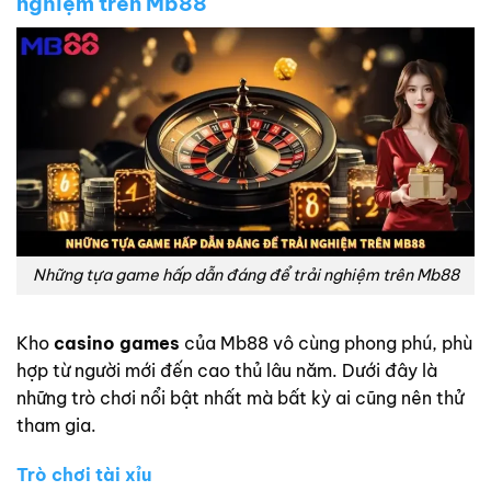
nghiệm trên Mb88
Những tựa game hấp dẫn đáng để trải nghiệm trên Mb88
Kho
casino games
của Mb88 vô cùng phong phú, phù
hợp từ người mới đến cao thủ lâu năm. Dưới đây là
những trò chơi nổi bật nhất mà bất kỳ ai cũng nên thử
tham gia.
Trò chơi tài xỉu