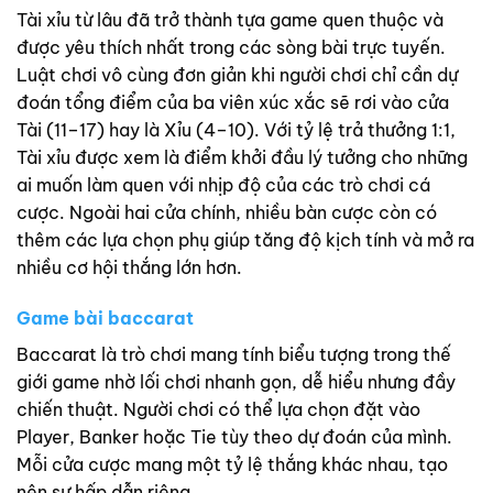
Tài xỉu từ lâu đã trở thành tựa game quen thuộc và
được yêu thích nhất trong các sòng bài trực tuyến.
Luật chơi vô cùng đơn giản khi người chơi chỉ cần dự
đoán tổng điểm của ba viên xúc xắc sẽ rơi vào cửa
Tài (11–17) hay là Xỉu (4–10).
Với tỷ lệ trả thưởng 1:1,
Tài xỉu được xem là điểm khởi đầu lý tưởng cho những
ai muốn làm quen với nhịp độ của các trò chơi cá
cược. Ngoài hai cửa chính, nhiều bàn cược còn có
thêm các lựa chọn phụ giúp tăng độ kịch tính và mở ra
nhiều cơ hội thắng lớn hơn.
Game bài baccarat
Baccarat là trò chơi mang tính biểu tượng trong thế
giới game nhờ lối chơi nhanh gọn, dễ hiểu nhưng đầy
chiến thuật. Người chơi có thể lựa chọn đặt vào
Player, Banker hoặc Tie tùy theo dự đoán của mình.
Mỗi cửa cược mang một tỷ lệ thắng khác nhau, tạo
nên sự hấp dẫn riêng.