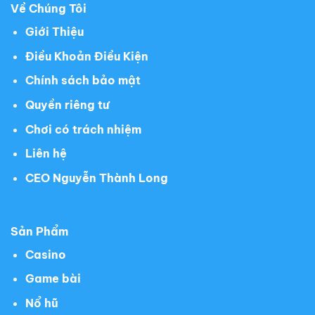
Về Chúng Tôi
Giới Thiệu
Điều Khoản Điều Kiện
Chính sách bảo mật
Quyền riêng tư
Chơi có trách nhiệm
Liên hệ
CEO Nguyễn Thành Long
Sản Phẩm
Casino
Game bài
Nổ hũ