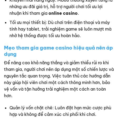
Khuyến mãi hằng ngày: Mb88 thường xuyên tung ra
những ưu đãi giá trị, hỗ trợ người chơi tối ưu lợi
nhuận khi tham gia
online casino
.
Tối ưu mọi thiết bị: Dù chơi trên điện thoại và máy
tính hay tablet, trải nghiệm game sẽ luôn mượt mà
nhờ hệ thống được tối ưu hoàn hảo.
Mẹo tham gia game casino hiệu quả nên áp
dụng
Để nâng cao khả năng thắng và giảm thiểu rủi ro khi
tham gia, người chơi nên áp dụng một số chiến lược và
nguyên tắc quan trọng. Việc tuân thủ các hướng dẫn
này giúp hội viên chơi một cách thông minh hơn, bảo
vệ vốn và tận hưởng trải nghiệm một cách an toàn
hơn.
Quản lý vốn chặt chẽ: Luôn đặt hạn mức cược phù
hợp và không để cảm xúc chi phối khi chơi.