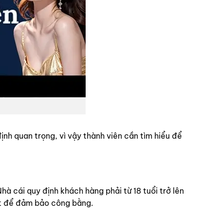
nh quan trọng, vì vậy thành viên cần tìm hiểu để
hà cái quy định khách hàng phải từ 18 tuổi trở lên
ất để đảm bảo công bằng.