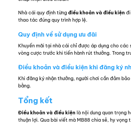
Nhà cái quy định từng
điều khoản và điều kiện
đi
thao tác đúng quy trình hợp lệ.
Quy định về sử dụng ưu đãi
Khuyến mãi tại nhà cái chỉ được áp dụng cho các s
vòng cược trước khi tiến hành rút thưởng. Trong tr
Điều khoản và điều kiện khi đăng ký n
Khi đăng ký nhận thưởng, người chơi cần đảm bảo 
bằng.
Tổng kết
Điều khoản và điều kiện
là nội dung quan trọng h
thuận lợi. Qua bài viết mà MB88 chia sẻ, hy vọng 