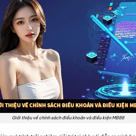
Giới thiệu về chính sách điều khoản và điều kiện MB88