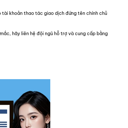
o tài khoản thao tác giao dịch đứng tên chính chủ
 mắc, hãy liên hệ đội ngũ hỗ trợ và cung cấp bằng