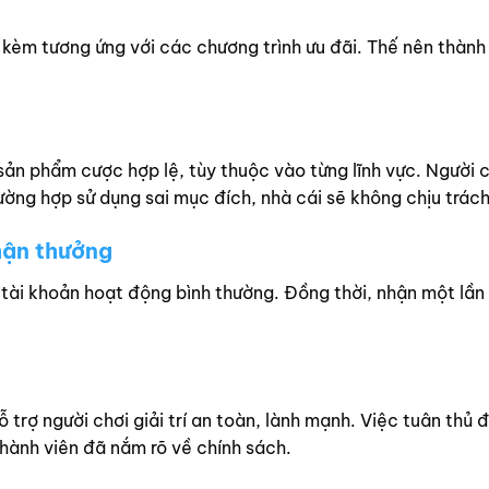
 kèm tương ứng với các chương trình ưu đãi. Thế nên thành
ản phẩm cược hợp lệ, tùy thuộc vào từng lĩnh vực. Người c
ường hợp sử dụng sai mục đích, nhà cái sẽ không chịu trách
hận thưởng
tài khoản hoạt động bình thường. Đồng thời, nhận một lần
ỗ trợ người chơi giải trí an toàn, lành mạnh. Việc tuân th
thành viên đã nắm rõ về chính sách.