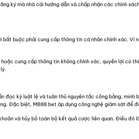
đăng ký mà nhà cái hướng dẫn và chấp nhận các chính sách 
 bắt buộc phải cung cấp thông tin cá nhân chính xác. Vì n
ệu hoặc cung cấp thông tin không chính xác, quyền lợi có t
lý.
ần đọc kỹ luật lệ và tuân thủ nguyên tắc công bằng, minh b
lý nặng. Đặc biệt, MB88 bet áp dụng công nghệ giám sát để
 khoản và hủy bỏ toàn bộ kết quả cược liên quan. Điều đó 