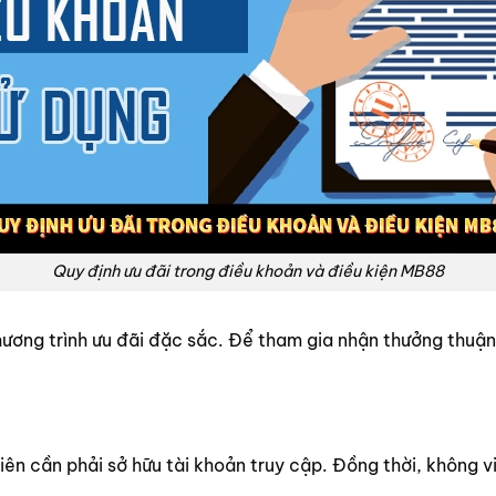
Quy định ưu đãi trong điều khoản và điều kiện MB88
ơng trình ưu đãi đặc sắc. Để tham gia nhận thưởng thuận 
ên cần phải sở hữu tài khoản truy cập. Đồng thời, không v