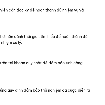
 viên cần đọc kỹ để hoàn thành đủ nhiệm vụ và
hơi nên dành thời gian tìm hiểu để hoàn thành đủ
 nhiệm xử lý.
 trên tài khoản duy nhất để đảm bảo tính công
ủ đúng quy định đảm bảo trải nghiệm cá cược diễn ra