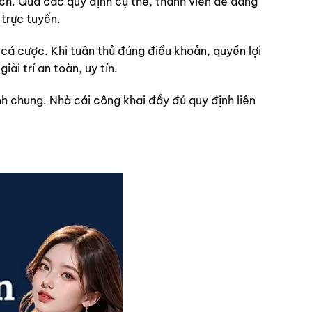
bạch. Qua các quy định cụ thể, thành viên dễ dàng
 trực tuyến.
h cá cược. Khi tuân thủ đúng điều khoản, quyền lợi
i trí an toàn, uy tín.
h chung. Nhà cái công khai đầy đủ quy định liên