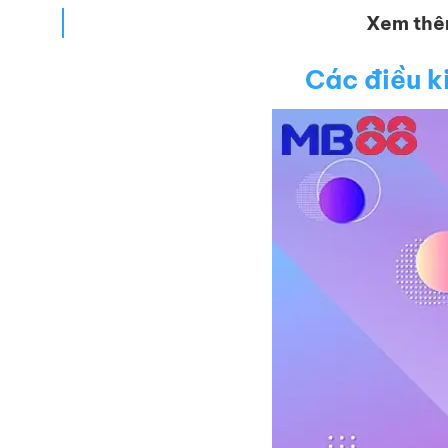
Xem th
Các điều k