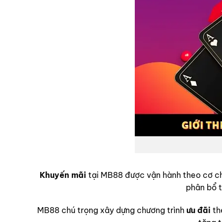
Khuyến mãi
tại MB88 được vận hành theo cơ ch
phân bổ t
MB88 chú trọng xây dựng chương trình
ưu đãi
th