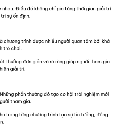
hau. Điều đó không chỉ gia tăng thời gian giải trí
rì sự ổn định.
 là chương trình được nhiều người quan tâm bởi khả
 trò chơi.
ét thưởng đơn giản và rõ ràng giúp người tham gia
iên giải trí.
 Những phần thưởng đó tạo cơ hội trải nghiệm mới
gười tham gia.
hu trong từng chương trình tạo sự tin tưởng, đồng
n.