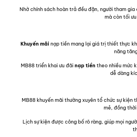
Nhờ chính sách hoàn trả đều đặn, người tham gia c
mà còn tối ưu
Khuyến mãi
nạp tiền mang lại giá trị thiết thực 
năng tăng
MB88 triển khai ưu đãi
nạp tiền
theo nhiều mức k
dễ dàng kích
MB88 khuyến mãi thường xuyên tổ chức sự kiện th
mẻ, đồng thời
Lịch sự kiện được công bố rõ ràng, giúp mọi ngườ
t