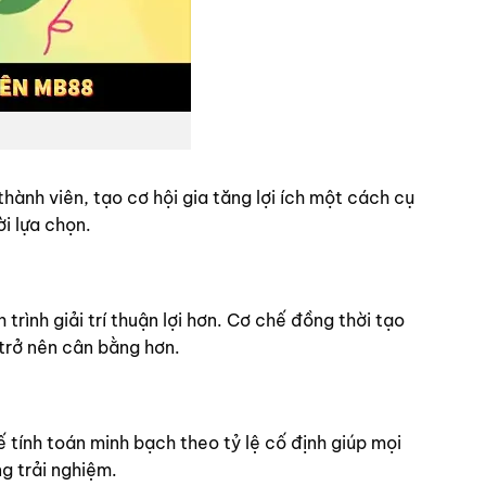
hành viên, tạo cơ hội gia tăng lợi ích một cách cụ
i lựa chọn.
ình giải trí thuận lợi hơn. Cơ chế đồng thời tạo
 trở nên cân bằng hơn.
 tính toán minh bạch theo tỷ lệ cố định giúp mọi
g trải nghiệm.