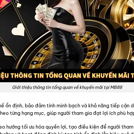
Giới thiệu thông tin tổng quan về khuyến mãi tại MB88
ế ổn định, bảo đảm tính minh bạch và khả năng tiếp cận d
heo từng hạng mục, giúp người tham gia đạt lợi ích phù hợ
eo hướng tối ưu hóa quyền lợi, tạo điều kiện để người tham