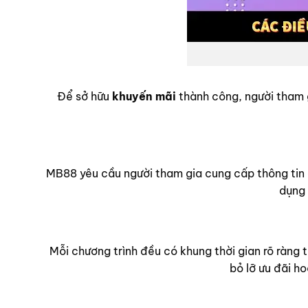
Để sở hữu
khuyến mãi
thành công, người tham g
MB88 yêu cầu người tham gia cung cấp thông tin c
dụng 
Mỗi chương trình đều có khung thời gian rõ ràng
bỏ lỡ ưu đãi h