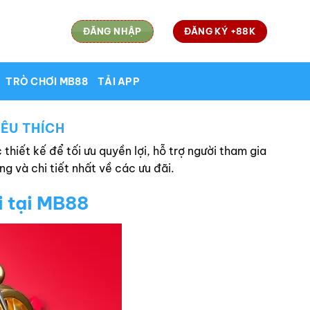
ĐĂNG NHẬP
ĐĂNG KÝ +88K
TRÒ CHƠI MB88
TẢI APP
ÊU THÍCH
hiết kế để tối ưu quyền lợi, hỗ trợ người tham gia
ng và chi tiết nhất về các ưu đãi.
i tại MB88