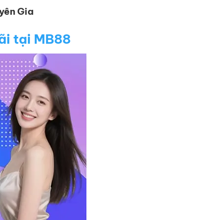
yên Gia
ãi tại MB88