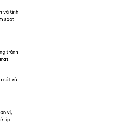
h và tinh
ểm soát
ờng tránh
arat
n sát và
ơn vị,
dễ áp