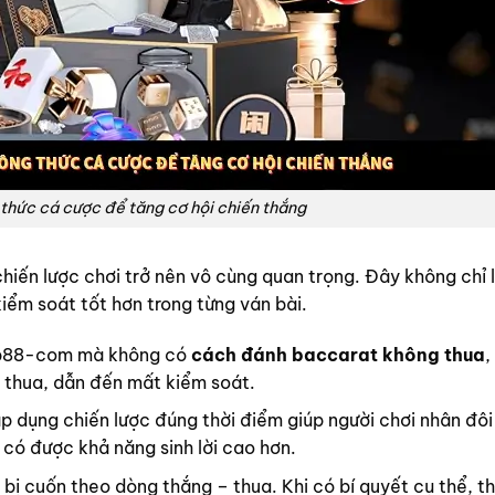
 thức cá cược để tăng cơ hội chiến thắng
hiến lược chơi trở nên vô cùng quan trọng. Đây không chỉ 
iểm soát tốt hơn trong từng ván bài.
88-com mà không có
cách đánh baccarat không thua
,
ần thua, dẫn đến mất kiểm soát.
à áp dụng chiến lược đúng thời điểm giúp người chơi nhân đô
có được khả năng sinh lời cao hơn.
bị cuốn theo dòng thắng – thua. Khi có bí quyết cụ thể, t