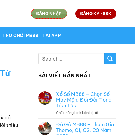
ĐĂNG NHẬP
ĐĂNG KÝ +88K
TRÒ CHƠI MB88
TẢI APP
 Từ
BÀI VIẾT GẦN NHẤT
Xổ Số MB88 – Chọn Số
May Mắn, Đổi Đời Trong
Tích Tắc
ở
Chức năng bình luận bị tắt
Dù có
Xổ
Số
Đá Gà MB88 – Tham Gia
ới thiệu
MB88
Thomo, C1, C2, C3 Năm
–