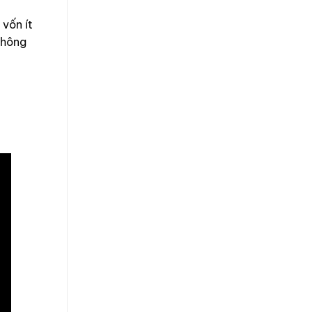
 vốn ít
không