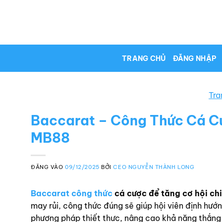
Bỏ
qua
nội
dung
TRANG CHỦ
ĐĂNG NHẬP
Tra
Baccarat – Công Thức Cá C
MB88
ĐĂNG VÀO
09/12/2025
BỞI
CEO NGUYỄN THÀNH LONG
Baccarat công thức
cá cược để tăng cơ hội ch
may rủi, công thức đúng sẽ giúp hội viên định hướn
phương pháp thiết thực, nâng cao khả năng thắng 