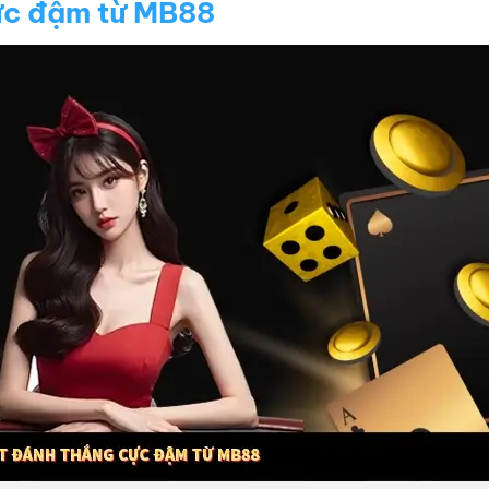
cực đậm từ MB88