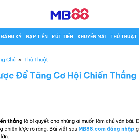
ĐĂNG KÝ
NẠP TIỀN
RÚT TIỀN
KHUYẾN MÃI
THỦ THUẬT
ng Chủ
»
Thủ Thuật
ược Để Tăng Cơ Hội Chiến Thắng
iến thắng
là bí quyết cho những ai muốn làm chủ ván bài. 
g chiến lược rõ ràng. Bài viết sau
MB88.com đăng nhập
gi
lớn.