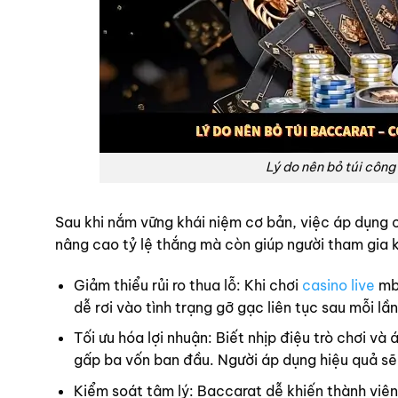
Lý do nên bỏ túi công
Sau khi nắm vững khái niệm cơ bản, việc áp dụng c
nâng cao tỷ lệ thắng mà còn giúp người tham gia k
Giảm thiểu rủi ro thua lỗ: Khi chơi
casino live
mb
dễ rơi vào tình trạng gỡ gạc liên tục sau mỗi l
Tối ưu hóa lợi nhuận: Biết nhịp điệu trò chơi v
gấp ba vốn ban đầu. Người áp dụng hiệu quả sẽ 
Kiểm soát tâm lý: Baccarat dễ khiến thành viên 